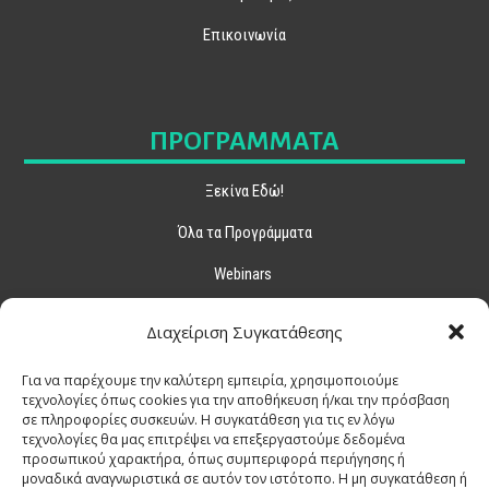
Επικοινωνία
ΠΡΟΓΡΑΜΜΑΤΑ
Ξεκίνα Εδώ!
Όλα τα Προγράμματα
Webinars
Διαχείριση Συγκατάθεσης
MEDIA
Για να παρέχουμε την καλύτερη εμπειρία, χρησιμοποιούμε
τεχνολογίες όπως cookies για την αποθήκευση ή/και την πρόσβαση
σε πληροφορίες συσκευών. Η συγκατάθεση για τις εν λόγω
Miracle TV
τεχνολογίες θα μας επιτρέψει να επεξεργαστούμε δεδομένα
προσωπικού χαρακτήρα, όπως συμπεριφορά περιήγησης ή
Podcast
μοναδικά αναγνωριστικά σε αυτόν τον ιστότοπο. Η μη συγκατάθεση ή