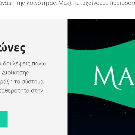
ύναμη της κοινότητας: Μαζί πετυχαίνουμε περισσότ
λώνες
α δουλέψεις πάνω
ι Διοίκησης
πράξη το σύστημα
σταθερότητα στην